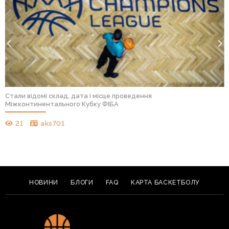
Стали відомі склад, дата і місце проведення
Міжконтинентального Кубку ФІБА
21
aks701
НОВИНИ
БЛОГИ
FAQ
КАРТА БАСКЕТБОЛУ