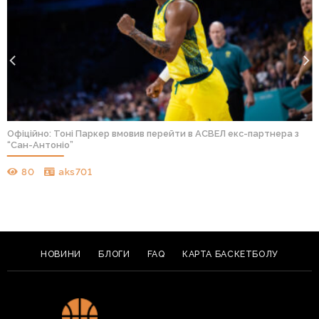
Офіційно: Тоні Паркер вмовив перейти в АСВЕЛ екс-партнера з
“Сан-Антоніо”
80
aks701
НОВИНИ
БЛОГИ
FAQ
КАРТА БАСКЕТБОЛУ