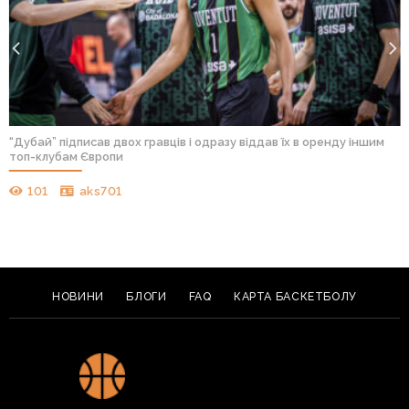
“Дубай” підписав двох гравців і одразу віддав їх в оренду іншим
топ-клубам Європи
101
aks701
НОВИНИ
БЛОГИ
FAQ
КАРТА БАСКЕТБОЛУ