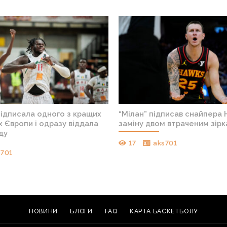
дного з кращих
“Мілан” підписав снайпера НБА на
дразу віддала
заміну двом втраченим зіркам
17
aks701
НОВИНИ
БЛОГИ
FAQ
КАРТА БАСКЕТБОЛУ