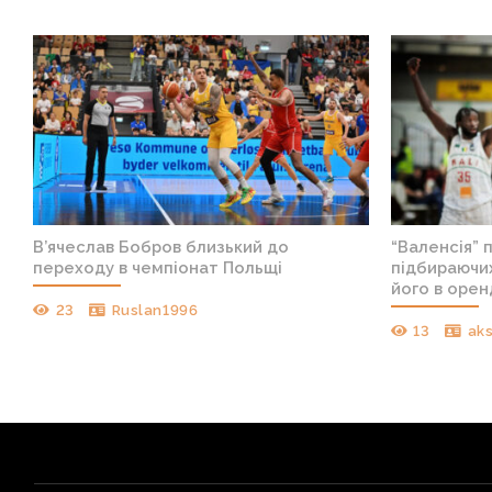
лав Бобров близький до
“Валенсія” підписала о
ду в чемпіонат Польщі
підбираючих Європи і о
його в оренду
Ruslan1996
13
aks701