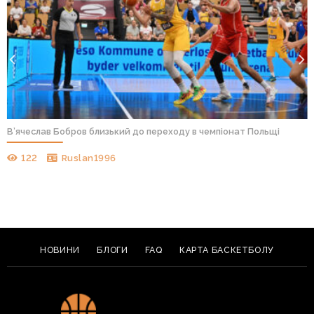
В’ячеслав Бобров близький до переходу в чемпіонат Польщі
122
Ruslan1996
НОВИНИ
БЛОГИ
FAQ
КАРТА БАСКЕТБОЛУ