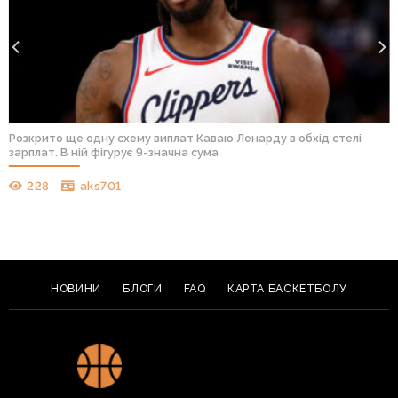
Розкрито ще одну схему виплат Каваю Ленарду в обхід стелі
зарплат. В ній фігурує 9-значна сума
228
aks701
НОВИНИ
БЛОГИ
FAQ
КАРТА БАСКЕТБОЛУ