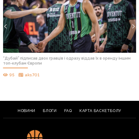
“Дубай” підписав двох гравців і одразу віддав їх в оренду іншим
топ-клубам Європи
95
aks701
НОВИНИ
БЛОГИ
FAQ
КАРТА БАСКЕТБОЛУ