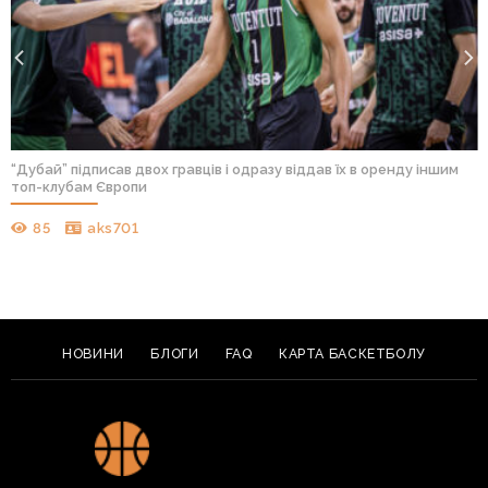
“Дубай” підписав двох гравців і одразу віддав їх в оренду іншим
топ-клубам Європи
85
aks701
НОВИНИ
БЛОГИ
FAQ
КАРТА БАСКЕТБОЛУ