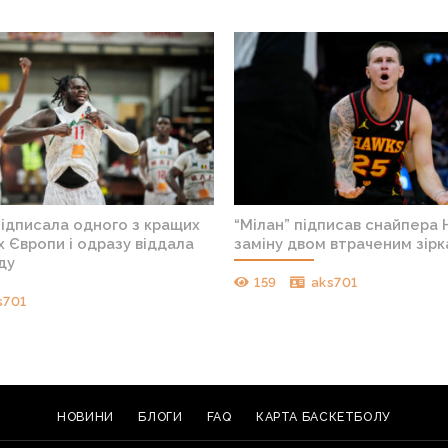
я без
“Нікс” відправили обраного на драфті
Друг
мпіонату
молодого таланта в Європу
один
93
aks701
14
НОВИНИ
БЛОГИ
FAQ
КАРТА БАСКЕТБОЛУ