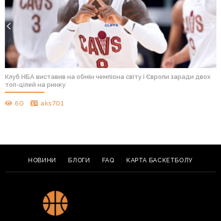
Клуб НБА виставив на обмін чемпіона світу і Європи заради двох
топ-цілей на ринку
60
aks701
НОВИНИ
БЛОГИ
FAQ
КАРТА БАСКЕТБОЛУ