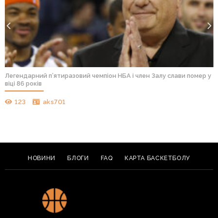
Легендарний п’ятиразовий чемпіон НБА і член Залу слави помер у
віці 86 років
123
aks701
НОВИНИ
БЛОГИ
FAQ
КАРТА БАСКЕТБОЛУ