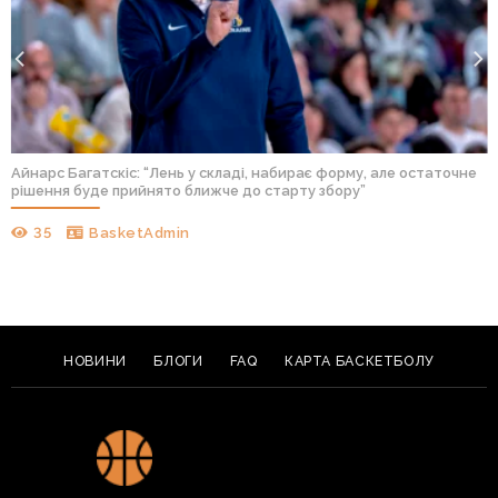
Айнарс Багатскіс: “Лень у складі, набирає форму, але остаточне
рішення буде прийнято ближче до старту збору”
35
BasketAdmin
НОВИНИ
БЛОГИ
FAQ
КАРТА БАСКЕТБОЛУ