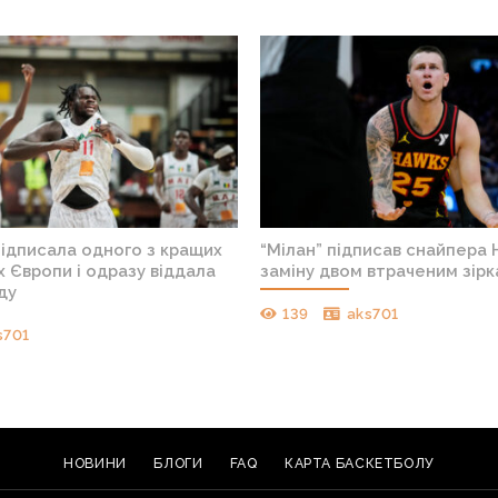
підписала одного з кращих
“Мілан” підписав снайпера 
 Європи і одразу віддала
заміну двом втраченим зір
ду
139
aks701
s701
НОВИНИ
БЛОГИ
FAQ
КАРТА БАСКЕТБОЛУ