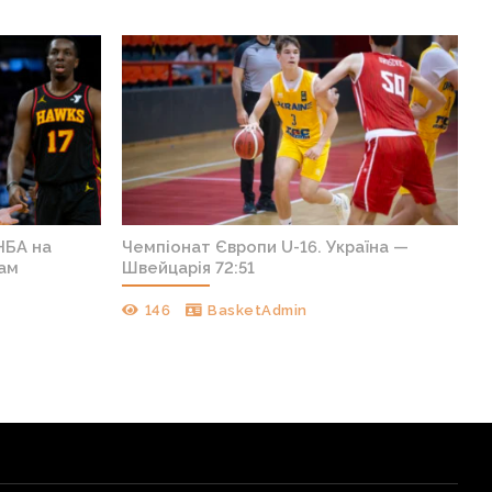
НБА на
Чемпіонат Європи U-16. Україна —
кам
Швейцарія 72:51
146
BasketAdmin