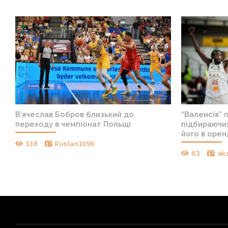
В’ячеслав Бобров близький до
“Валенсія” 
переходу в чемпіонат Польщі
підбираючих
його в орен
138
Ruslan1996
83
ak