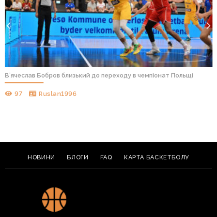
В’ячеслав Бобров близький до переходу в чемпіонат Польщі
97
Ruslan1996
НОВИНИ
БЛОГИ
FAQ
КАРТА БАСКЕТБОЛУ