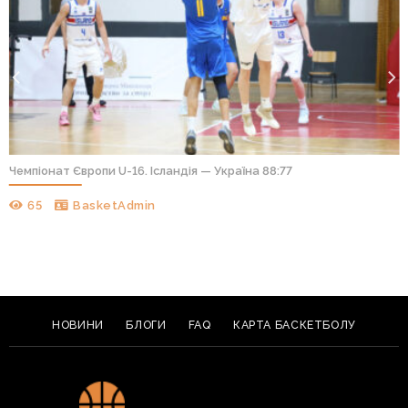
Чемпіонат Європи U-16. Ісландія — Україна 88:77
65
BasketAdmin
НОВИНИ
БЛОГИ
FAQ
КАРТА БАСКЕТБОЛУ