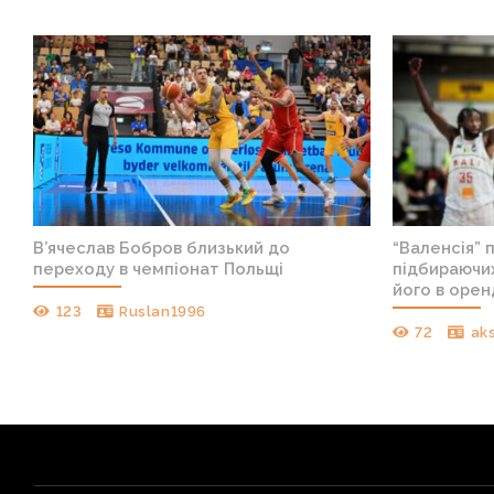
В’ячеслав Бобров близький до
“Валенсія” 
переходу в чемпіонат Польщі
підбираючих
його в орен
123
Ruslan1996
72
ak