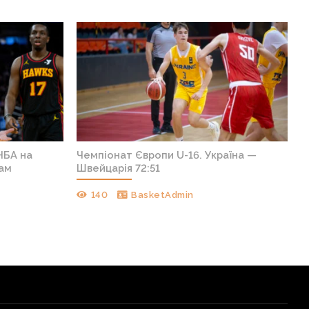
НБА на
Чемпіонат Європи U-16. Україна —
кам
Швейцарія 72:51
140
BasketAdmin