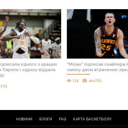
підписала одного з кращих
“Мілан” підписав снайпера 
 Європи і одразу віддала
заміну двом втраченим зір
ду
114
aks701
s701
НОВИНИ
БЛОГИ
FAQ
КАРТА БАСКЕТБОЛУ