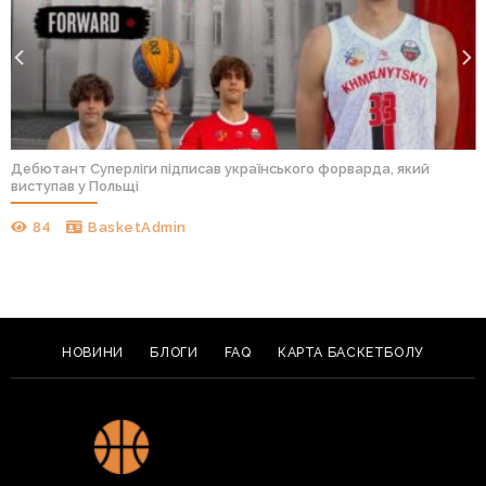
Дебютант Суперліги підписав українського форварда, який
виступав у Польщі
84
BasketAdmin
НОВИНИ
БЛОГИ
FAQ
КАРТА БАСКЕТБОЛУ