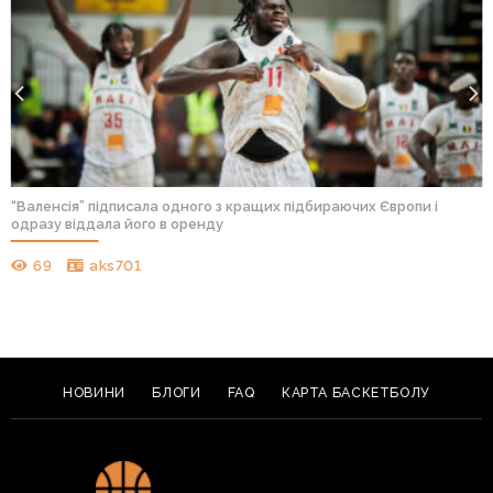
“Валенсія” підписала одного з кращих підбираючих Європи і
одразу віддала його в оренду
69
aks701
НОВИНИ
БЛОГИ
FAQ
КАРТА БАСКЕТБОЛУ