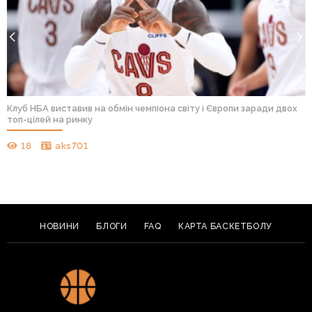
Клуб НБА виставив на обмін чемпіона світу і Європи заради двох
топ-цілей на ринку
18
aks701
НОВИНИ
БЛОГИ
FAQ
КАРТА БАСКЕТБОЛУ