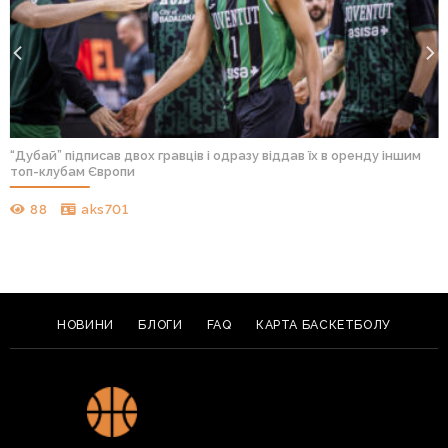
“Дубай” підписав двох гравців і одразу віддав їх в оренду іншим
топ-клубам Європи
88
aks701
НОВИНИ
БЛОГИ
FAQ
КАРТА БАСКЕТБОЛУ