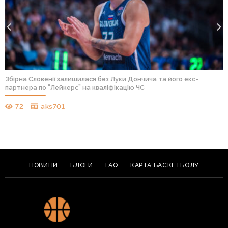
Збірна Словенії залишилася без Луки Дончича та його екс-
партнера по “Лейкерс” на кваліфікацію ЧС
72
aks701
НОВИНИ
БЛОГИ
FAQ
КАРТА БАСКЕТБОЛУ