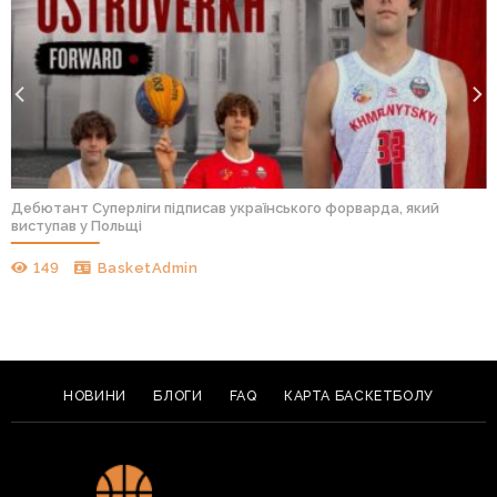
Дебютант Суперліги підписав українського форварда, який
виступав у Польщі
149
BasketAdmin
НОВИНИ
БЛОГИ
FAQ
КАРТА БАСКЕТБОЛУ