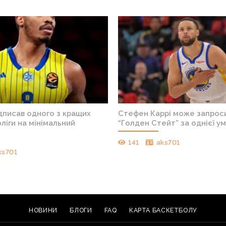
дписав одного з кращих
Стефен Каррі може запроси
оліги на мінімальний
“Голден Стейт” за однієї у
141
aks701
ks701
НОВИНИ
БЛОГИ
FAQ
КАРТА БАСКЕТБОЛУ