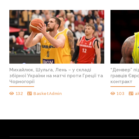
Михайлюк, Шульга, Лень – у складі
“Денвер” пі
збірної України на матчі проти Греції та
гравців Євр
Чорногорії
контракт
132
BasketAdmin
103
a