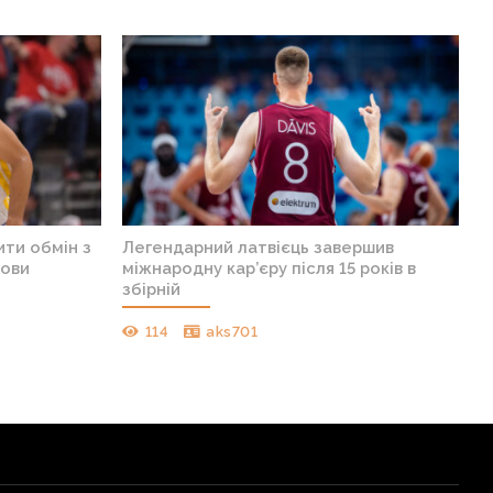
ти обмін з
Легендарний латвієць завершив
мови
міжнародну кар’єру після 15 років в
збірній
114
aks701