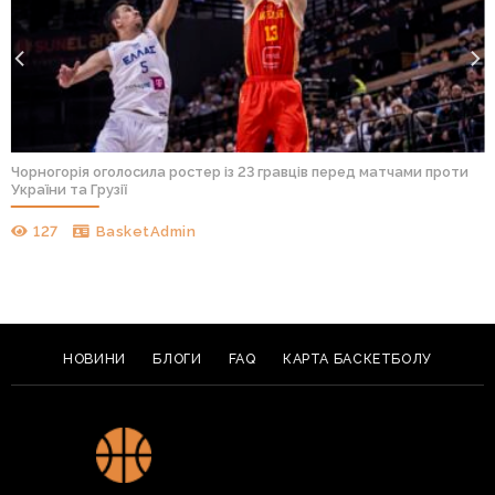
Чорногорія оголосила ростер із 23 гравців перед матчами проти
України та Грузії
127
BasketAdmin
НОВИНИ
БЛОГИ
FAQ
КАРТА БАСКЕТБОЛУ