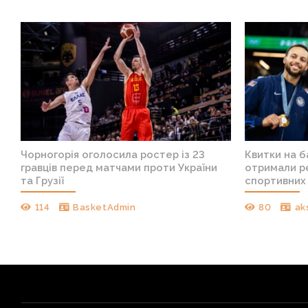
Чорногорія оголосила ростер із 23
Квитки на 
гравців перед матчами проти України
отримали ре
та Грузії
спортивних 
114
BasketAdmin
80
ak