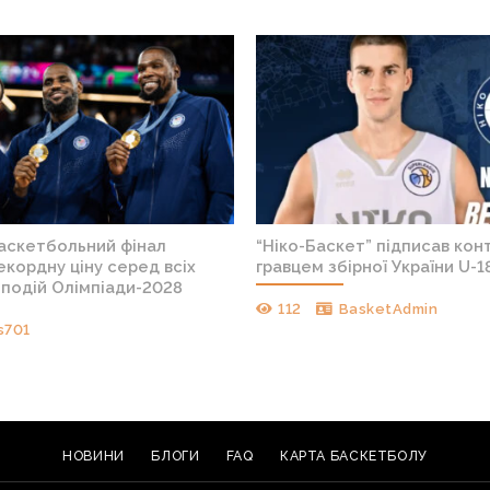
баскетбольний фінал
“Ніко-Баскет” підписав конт
кордну ціну серед всіх
гравцем збірної України U-1
подій Олімпіади-2028
112
BasketAdmin
s701
НОВИНИ
БЛОГИ
FAQ
КАРТА БАСКЕТБОЛУ