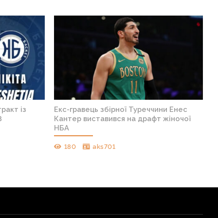
ракт із
Екс-гравець збірної Туреччини Енес
8
Кантер виставився на драфт жіночої
НБА
180
aks701