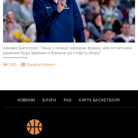
Айнарс Багатскіс: “Лень у складі, набирає форму, але остаточне
рішення буде прийнято ближче до старту збору”
180
BasketAdmin
НОВИНИ
БЛОГИ
FAQ
КАРТА БАСКЕТБОЛУ