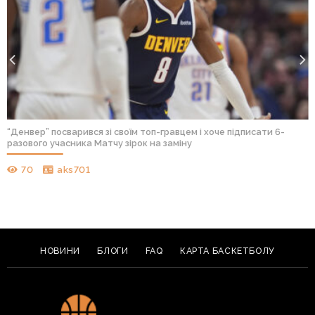
“Денвер” посварився зі своїм топ-гравцем і хоче підписати 6-
разового учасника Матчу зірок на заміну
70
aks701
НОВИНИ
БЛОГИ
FAQ
КАРТА БАСКЕТБОЛУ