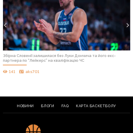
Збірна Словенії залишилася без Луки Дончича та його екс-
партнера по “Лейкерс” на кваліфікацію ЧС
141
aks701
НОВИНИ
БЛОГИ
FAQ
КАРТА БАСКЕТБОЛУ