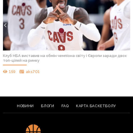
Клуб НБА виставив на обмін чемпіона світу і Європи заради двох
топ-цілей на ринку
159
aks701
НОВИНИ
БЛОГИ
FAQ
КАРТА БАСКЕТБОЛУ