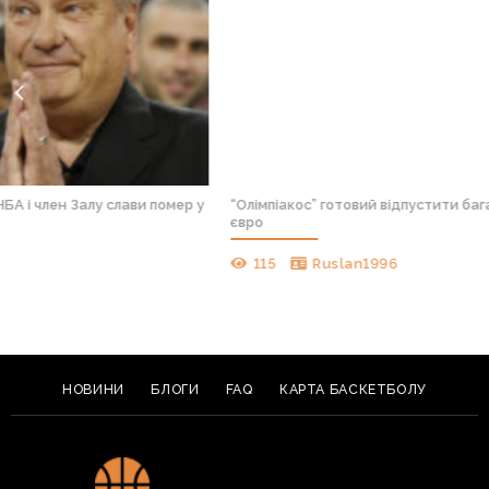
и помер у
“Олімпіакос” готовий відпустити багаторічного лідера за
євро
115
Ruslan1996
НОВИНИ
БЛОГИ
FAQ
КАРТА БАСКЕТБОЛУ