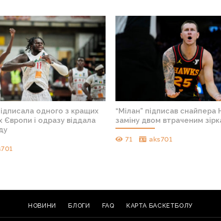
підписала одного з кращих
“Мілан” підписав снайпера 
 Європи і одразу віддала
заміну двом втраченим зір
ду
71
aks701
s701
НОВИНИ
БЛОГИ
FAQ
КАРТА БАСКЕТБОЛУ