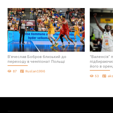
В’ячеслав Бобров близький до
“Валенсія” 
переходу в чемпіонат Польщі
підбираючих
його в орен
87
Ruslan1996
53
ak