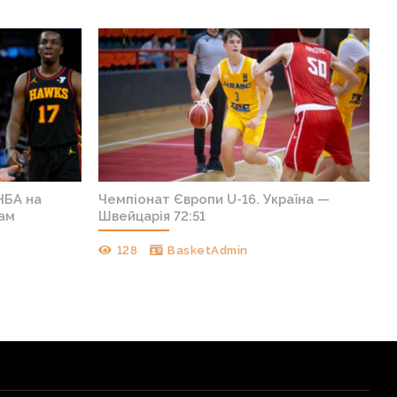
НБА на
Чемпіонат Європи U-16. Україна —
кам
Швейцарія 72:51
128
BasketAdmin