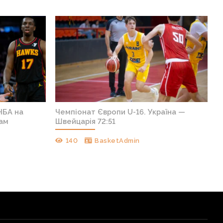
НБА на
Чемпіонат Європи U-16. Україна —
кам
Швейцарія 72:51
140
BasketAdmin