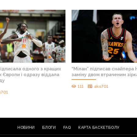
підписала одного з кращих
“Мілан” підписав снайпера 
 Європи і одразу віддала
заміну двом втраченим зір
ду
111
aks701
s701
НОВИНИ
БЛОГИ
FAQ
КАРТА БАСКЕТБОЛУ