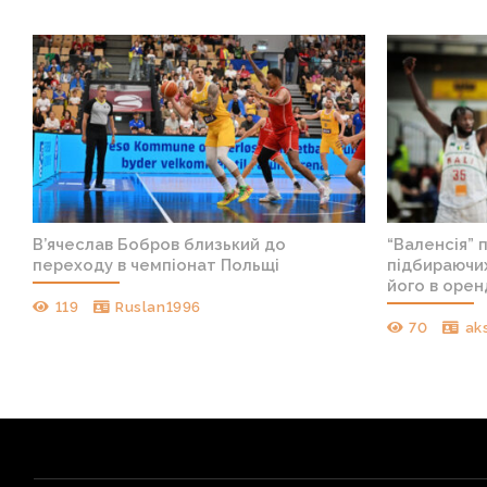
В’ячеслав Бобров близький до
“Валенсія” 
переходу в чемпіонат Польщі
підбираючих
його в орен
119
Ruslan1996
70
ak