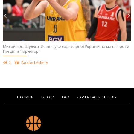
Михайлюк, Шульга, Лень – у складі збірної України на матчі проти
Греції та Чорногорії
1
BasketAdmin
НОВИНИ
БЛОГИ
FAQ
КАРТА БАСКЕТБОЛУ