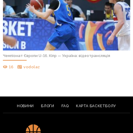
Чемпіонат Європи U-16. Кіпр — Україна: відеотрансляція
16
vodolaz
НОВИНИ
БЛОГИ
FAQ
КАРТА БАСКЕТБОЛУ