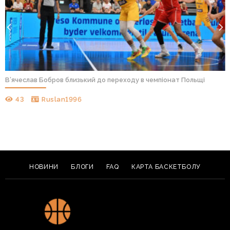
В’ячеслав Бобров близький до переходу в чемпіонат Польщі
43
Ruslan1996
НОВИНИ
БЛОГИ
FAQ
КАРТА БАСКЕТБОЛУ