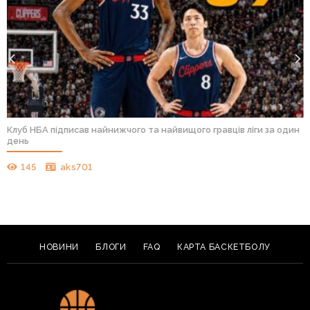
Клуб НБА підписав найнижчого та найвищого гравців ліги за один
день
145
aks701
НОВИНИ
БЛОГИ
FAQ
КАРТА БАСКЕТБОЛУ