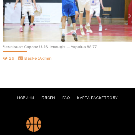
Чемпіонат Європи U-16. Ісландія — Україна 88:77
26
BasketAdmin
НОВИНИ
БЛОГИ
FAQ
КАРТА БАСКЕТБОЛУ