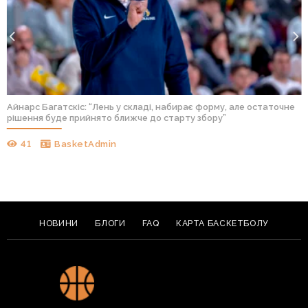
Айнарс Багатскіс: “Лень у складі, набирає форму, але остаточне
рішення буде прийнято ближче до старту збору”
41
BasketAdmin
НОВИНИ
БЛОГИ
FAQ
КАРТА БАСКЕТБОЛУ