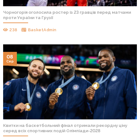
Чорногорія оголосила ростер із 23 гравців перед матчами
проти України та Грузії
238
BasketAdmin
08
Сер
Квитки на баскетбольний фінал отримали рекордну ціну
серед всіх спортивних подій Олімпіади-2028