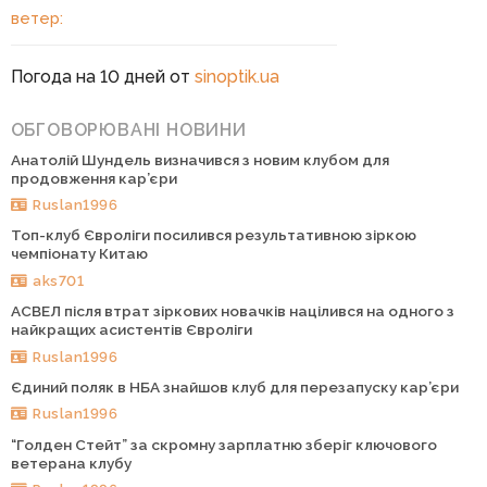
ветер:
Погода на 10 дней от
sinoptik.ua
ОБГОВОРЮВАНІ НОВИНИ
Анатолій Шундель визначився з новим клубом для
продовження кар’єри
Ruslan1996
Топ-клуб Євроліги посилився результативною зіркою
чемпіонату Китаю
aks701
АСВЕЛ після втрат зіркових новачків націлився на одного з
найкращих асистентів Євроліги
Ruslan1996
Єдиний поляк в НБА знайшов клуб для перезапуску кар’єри
Ruslan1996
“Голден Стейт” за скромну зарплатню зберіг ключового
ветерана клубу