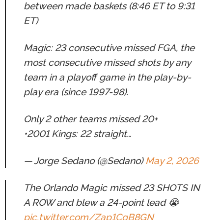
between made baskets (8:46 ET to 9:31
ET)
Magic: 23 consecutive missed FGA, the
most consecutive missed shots by any
team in a playoff game in the play-by-
play era (since 1997-98).
Only 2 other teams missed 20+
•2001 Kings: 22 straight…
— Jorge Sedano (@Sedano)
May 2, 2026
The Orlando Magic missed 23 SHOTS IN
A ROW and blew a 24-point lead 😭
pic.twitter.com/Zap1CgB8GN