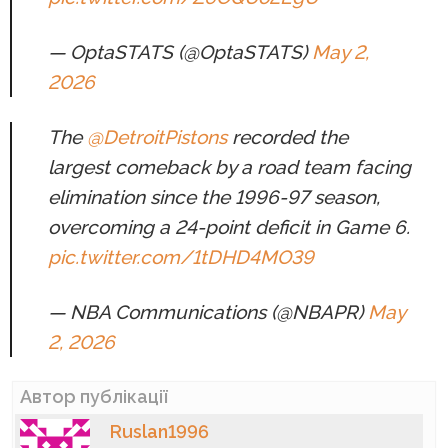
— OptaSTATS (@OptaSTATS)
May 2,
2026
The
@DetroitPistons
recorded the
largest comeback by a road team facing
elimination since the 1996-97 season,
overcoming a 24-point deficit in Game 6.
pic.twitter.com/1tDHD4MO39
— NBA Communications (@NBAPR)
May
2, 2026
Автор публікації
Ruslan1996