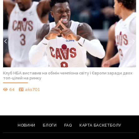
“Голден Стейт” готовий пожертвувати наступним сезоном НБА 
вважає його “перехідним”
54
aks701
НОВИНИ
БЛОГИ
FAQ
КАРТА БАСКЕТБОЛУ