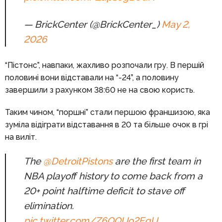
— BrickCenter (@BrickCenter_)
May 2,
2026
“Пістонс”, навпаки, жахливо розпочали гру. В першій
половині вони відставали на “-24”, а половину
завершили з рахунком 38:60 не на свою користь.
Таким чином, “поршні” стали першою франшизою, яка
зуміла відіграти відставання в 20 та більше очок в грі
на виліт.
The
@DetroitPistons
are the first team in
NBA playoff history to come back from a
20+ point halftime deficit to stave off
elimination.
pic.twitter.com/Z6OQUo2EgU