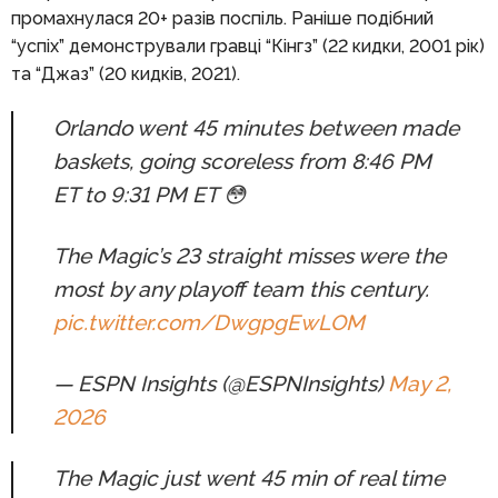
промахнулася 20+ разів поспіль. Раніше подібний
“успіх” демонстрували гравці “Кінгз” (22 кидки, 2001 рік)
та “Джаз” (20 кидків, 2021).
Orlando went 45 minutes between made
baskets, going scoreless from 8:46 PM
ET to 9:31 PM ET 😳
The Magic’s 23 straight misses were the
most by any playoff team this century.
pic.twitter.com/DwgpgEwLOM
— ESPN Insights (@ESPNInsights)
May 2,
2026
The Magic just went 45 min of real time