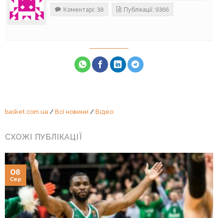
Коментарі: 38
Публікації: 9366
basket.com.ua
/
Всі новини
/
Відео
СХОЖІ ПУБЛІКАЦІЇ
08
Сер