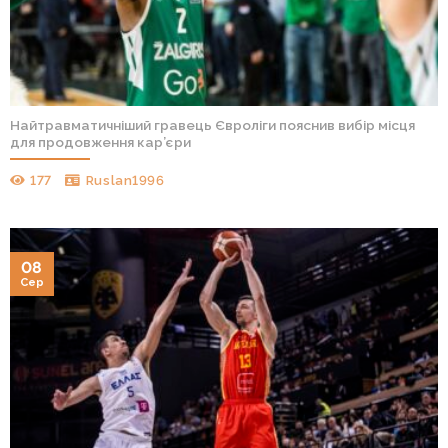
Найтравматичніший гравець Євроліги пояснив вибір місця
для продовження кар’єри
177
Ruslan1996
08
Сер