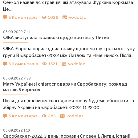
Сеньол назвав всіх гравців, які атакували Фуркана Коркмаза.
Це...
5 Коментарів
1036
vodolaz
05.09.2022 7:41
ФІБА виступила із заявою щодо протесту Литви
ФІБА-Європа оприлюднила заяву щодо матчу третього туру
групи В Євробаскет-2022 між Литвою та Німеччиною. Після...
6 Коментарів
1521
vodolaz
05.09.2022 7:33
Матч України зі співгосподарями Євробаскету: розклад
матчів 5 вересня
Після дня відпочинку сьогодні ми знову будемо вболівати за
збірну України на Євробаскеті-2022. О 22:00...
5 Коментарів
283
vodolaz
05.09.2022 1:16
Євробаскет-2022. 3 день: поразки Словенії, Литви, Іспанії