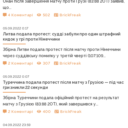
Онан після завершення матчу проти Грузії (83:88 2ОТ) заявив,
що...
4 Коментарі
502
BrickFreak
05.09.2022 0:17
Литва подала протест: судді забули про один штрафний
кидок у грі проти Німеччини
Збірна Литви подала протест після матчу проти Німеччини
через суддівську помилку у третій чверті (107:109...
2 Коментарі
307
BrickFreak
05.09.2022 0:07
Туреччина подала протест після матчу з Грузією — під час
гри зникли 22 секунди
Збірна Туреччини подала офіційний протест на результат
матчу з Грузією (83:88 2ОТ), який завершився у...
2 Коментарі
400
BrickFreak
04.09.2022 23:59