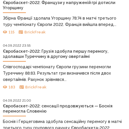
Євробаскет-2022: Французи у напруженій грі дотисли
Угорщину
Збірна Франції здолала Угорщину 78:74 в матчі третього
туру чемпіонату Європи 2022. Франція вийшла вперед...
115
BrickFreak
04.09.2022 23:55
Євробаскет-2022: Грузія здобула першу перемогу,
здолавши Туреччину в другому овертаймі
Співгосподарі чемпіонату Європи грузини перемогли
Туреччину 88:83. Результат гри визначився після двох
овертаймів. Рахунок зрівнявся...
183
BrickFreak
04.09.2022 21:00
Євробаскет-2022: сенсації продовжуються — Боснія
перемогла Словенію
Боснія і Герцеговина здобула сенсаційну перемогу в матчі
третього туру групового раунду Євробаскета-2022.