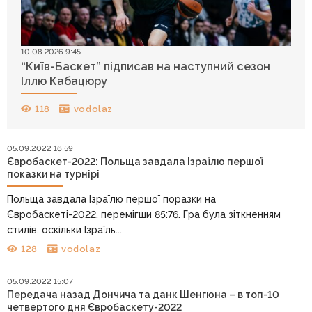
10.08.2026 9:45
“Київ-Баскет” підписав на наступний сезон
Іллю Кабацюру
118
vodolaz
05.09.2022 16:59
Євробаскет-2022: Польща завдала Ізраїлю першої
показки на турнірі
Польща завдала Ізраїлю першої поразки на
Євробаскеті-2022, перемігши 85:76. Гра була зіткненням
стилів, оскільки Ізраїль...
128
vodolaz
05.09.2022 15:07
Передача назад Дончича та данк Шенгюна – в топ-10
четвертого дня Євробаскету-2022