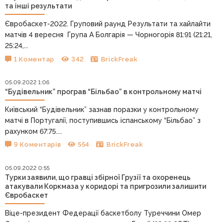
та інші результати
Євробаскет-2022. Груповий раунд Результати та хайлайти
матчів 4 вересня Група А Болгарія — Чорногорія 81:91 (21:21,
25:24,...
1 Коментар
342
BrickFreak
05.09.2022 1:06
“Будівельник” програв “Більбао” в контрольному матчі
Київський “Будівельник” зазнав поразки у контрольному
матчі в Португалії, поступившись іспанському “Більбао” з
рахунком 67:75....
9 Коментарів
554
BrickFreak
05.09.2022 0:55
Турки заявили, що гравці збірної Грузії та охоренець
атакували Коркмаза у коридорі та пригрозили залишити
Євробаскет
Віце-президент Федерації баскетболу Туреччини Омер