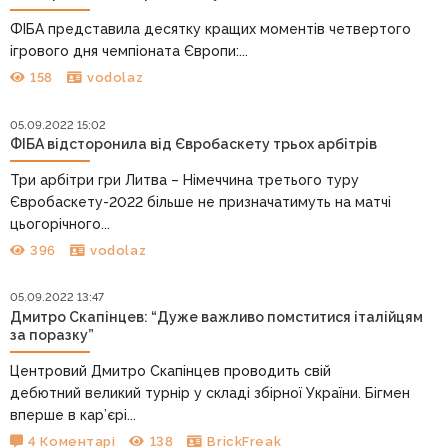
ФІБА представила десятку кращих моментів четвертого
ігрового дня чемпіоната Європи:...
158
vodolaz
05.09.2022 15:02
ФІБА відсторонила від Євробаскету трьох арбітрів
Три арбітри гри Литва – Німеччина третього туру
Євробаскету-2022 більше не призначатимуть на матчі
цьогорічного...
396
vodolaz
05.09.2022 13:47
Дмитро Скапінцев: “Дуже важливо помститися італійцям
за поразку”
Центровий Дмитро Скапінцев проводить свій
дебютний великий турнір у складі збірної України. Бігмен
вперше в кар’єрі...
4 Коментарі
138
BrickFreak