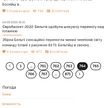
Боснійці в...
5 Коментарів
736
BrickFreak
04.09.2022 19:21
Євробаскет-2022: Бельгія здобула шокуючу перемогу над
Іспанією
Збірна Бельгії сенсаційно перемогла чинних чемпіонів світу
команду Іспанії з рахунком 83:73. Бельгійці в своєму...
4 Коментарі
677
BrickFreak
1
…
761
762
763
764
765
766
767
…
871
Погода
Киев
влажность: