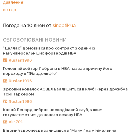
давление:
ветер:
Погода на 10 дней от
sinoptik.ua
ОБГОВОРЮВАНІ НОВИНИ
“Даллас” домовився про контракт з одним із
найуніверсальніших форвардів НБА
Ruslan1996
Головний хейтер Леброна в НБА назвав причину його
переходу в “Філадельфію”
Ruslan1996
Зірковий новачок АСВЕЛа залишиться в клубі через дружбу з
Тоні Паркером
Ruslan1996
Кавай Ленард вибрав несподіваний клуб, з яким
готуватиметься до нового сезону НБА
aks701
Відомий європеєць залишився в “Маямі” на мінімальний