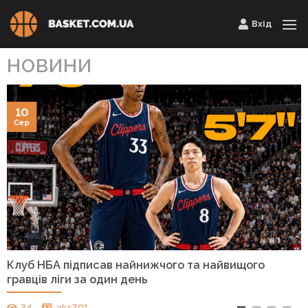
Skip
Вхід
to
content
НОВИНИ
10
Сер
Клуб НБА підписав найнижчого та найвищого
гравців ліги за один день
34
aks701