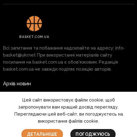
BASKET.COM.UA
Всі запитання та побажання надсилайте на адресу:
info-
basket@ukr.net
При використанні матеріалів сайту
посилання на basket.com.ua є обов'язковим. Редакція
basket.com.ua не завжди поділяє позицію авторів.
Архів новин
Реклама на сайті
Цей сайт використовує файли cookie, щоб
запропонувати вам кращий досвід перегляду.
Правила
Переглядаючи цей веб-сайт, ви погоджуєтесь на
використання файлів cookie.
1999 - 2026 © www.basket.com.ua
ДЕТАЛЬНІШЕ
ПОГОДЖУЮСЬ