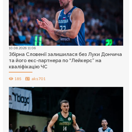
10.08.2026 11:06
Збірна Словенії залишилася без Луки Дончича
та його екс-партнера по “Лейкерс” на
кваліфікацію ЧС
185
aks701