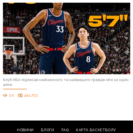
Клуб НБА підписав найнижчого та найвищого гравців ліги за один
день
34
aks701
НОВИНИ
БЛОГИ
FAQ
КАРТА БАСКЕТБОЛУ