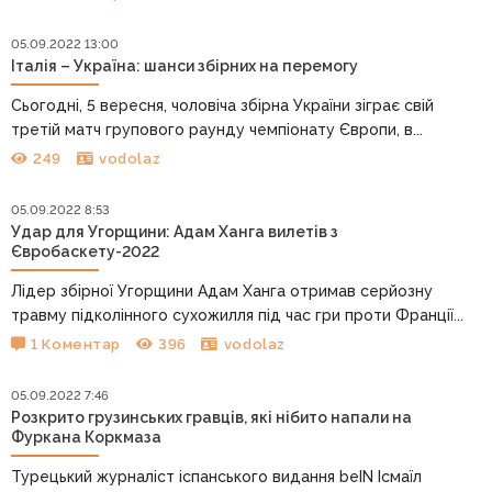
05.09.2022 13:00
Італія – Україна: шанси збірних на перемогу
Сьогодні, 5 вересня, чоловіча збірна України зіграє свій
третій матч групового раунду чемпіонату Європи, в...
249
vodolaz
05.09.2022 8:53
Удар для Угорщини: Адам Ханга вилетів з
Євробаскету-2022
Лідер збірної Угорщини Адам Ханга отримав серйозну
травму підколінного сухожилля під час гри проти Франції...
1 Коментар
396
vodolaz
05.09.2022 7:46
Розкрито грузинських гравців, які нібито напали на
Фуркана Коркмаза
Турецький журналіст іспанського видання beIN Ісмаїл