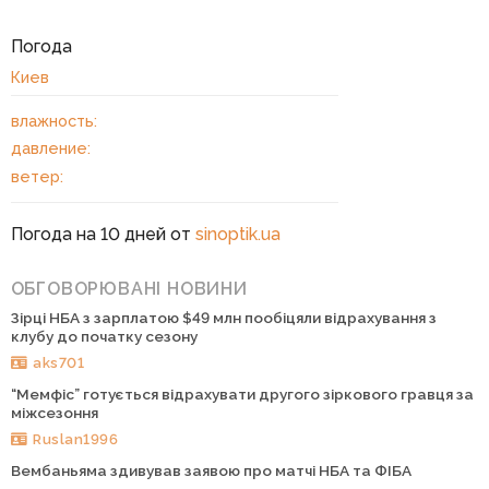
Погода
Киев
влажность:
давление:
ветер:
Погода на 10 дней от
sinoptik.ua
ОБГОВОРЮВАНІ НОВИНИ
Зірці НБА з зарплатою $49 млн пообіцяли відрахування з
клубу до початку сезону
aks701
“Мемфіс” готується відрахувати другого зіркового гравця за
міжсезоння
Ruslan1996
Вембаньяма здивував заявою про матчі НБА та ФІБА