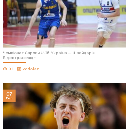
Чемпіонат Європи U-16. Україна — Швейцарія:
Відеотрансляція
91
vodolaz
07
Сер