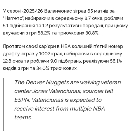
У сезоні-2025/26 Валанчюнас зіграв 65 матчів за
“Наггетс”, набираючи в середньому 8,7 очка, роблячи
5,1 підбирання та 1,2 результативні передачі, при цьому
влучаючи з гри 58,2% та триочкових 30,8%.
Протягом своєї кар’єри в НБА колишній п’ятий номер
драфту зіграв у 1002 іграх, набираючи в середньому
12,8 очка та роблячи 9,0 підбирань, реалізуючи 56,1%
кидків з гри та 34,0% триочкових.
The Denver Nuggets are waiving veteran
center Jonas Valanciunas, sources tell
ESPN. Valanciunas is expected to
receive interest from multiple NBA
teams.