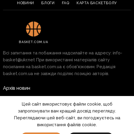
НОВИНИ
БЛОГИ
FAQ
КАРТА БАСКЕТБОЛУ
BASKET.COM.UA
Всі запитання та побажання надсилайте на адресу:
info-
basket@ukr.net
При використанні матеріалів сайту
посилання на basket.com.ua є обов'язковим. Редакція
basket.com.ua не завжди поділяє позицію авторів.
Архів новин
Реклама на сайті
Цей сайт використовує файли cookie, щоб
запропонувати вам кращий досвід перегляду.
Правила
Переглядаючи цей веб-сайт, ви погоджуєтесь на
використання файлів cookie.