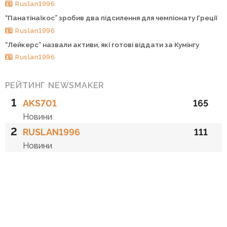
Ruslan1996
“Панатінаїкос” зробив два підсилення для чемпіонату Греції
Ruslan1996
“Лейкерс” назвали активи, які готові віддати за Кумінгу
Ruslan1996
РЕЙТИНГ NEWSMAKER
1
AKS701
165
Новини
2
RUSLAN1996
111
Новини