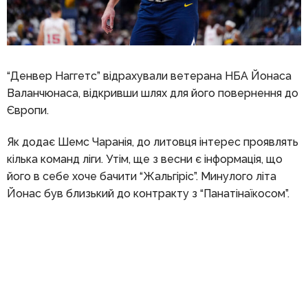
“Денвер Наггетс” відрахували ветерана НБА Йонаса
Валанчюнаса, відкривши шлях для його повернення до
Європи.
Як додає Шемс Чаранія, до литовця інтерес проявлять
кілька команд ліги. Утім, ще з весни є інформація, що
його в себе хоче бачити “Жальгіріс”. Минулого літа
Йонас був близький до контракту з “Панатінаїкосом”.