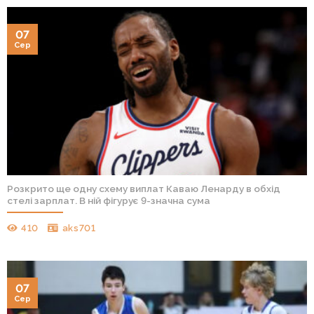
07
Сер
Розкрито ще одну схему виплат Каваю Ленарду в обхід
стелі зарплат. В ній фігурує 9-значна сума
410
aks701
07
Сер