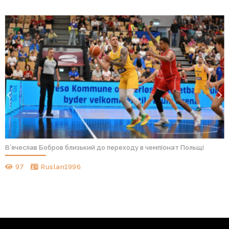
В’ячеслав Бобров близький до переходу в чемпіонат Польщі
97
Ruslan1996