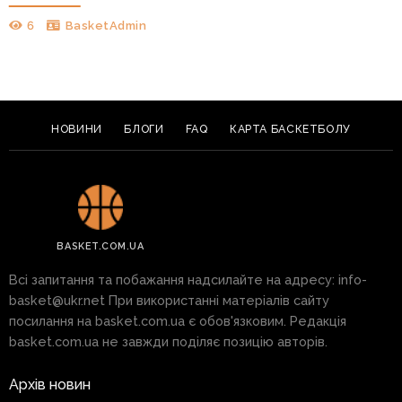
6
BasketAdmin
НОВИНИ
БЛОГИ
FAQ
КАРТА БАСКЕТБОЛУ
BASKET.COM.UA
Всі запитання та побажання надсилайте на адресу:
info-
basket@ukr.net
При використанні матеріалів сайту
посилання на basket.com.ua є обов'язковим. Редакція
basket.com.ua не завжди поділяє позицію авторів.
Архів новин