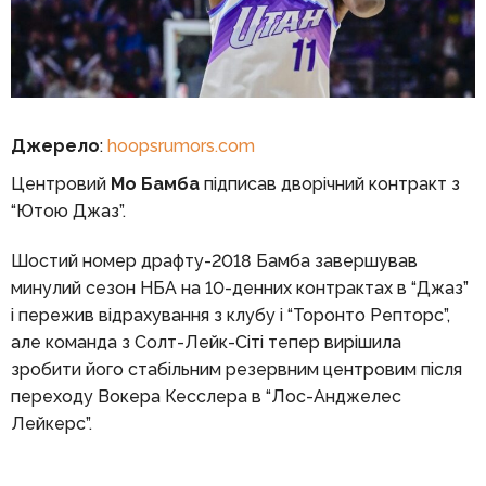
Джерело
:
hoopsrumors.com
Центровий
Мо Бамба
підписав дворічний контракт з
“Ютою Джаз”.
Шостий номер драфту-2018 Бамба завершував
минулий сезон НБА на 10-денних контрактах в “Джаз”
і пережив відрахування з клубу і “Торонто Репторс”,
але команда з Солт-Лейк-Сіті тепер вирішила
зробити його стабільним резервним центровим після
переходу Вокера Кесслера в “Лос-Анджелес
Лейкерс”.