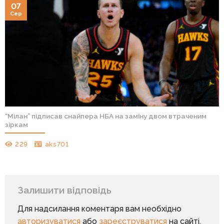
07
Сер
“Мілан” підписав снайпера НБА на заміну двом втраченим
зіркам
229
aks701
Залишити відповідь
Для надсилання коментаря вам необхідно
авторизуватися
або
зареєструватися
на сайті.