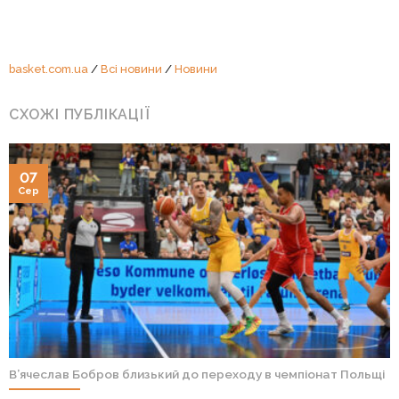
basket.com.ua
/
Всі новини
/
Новини
СХОЖІ ПУБЛІКАЦІЇ
07
Сер
В’ячеслав Бобров близький до переходу в чемпіонат Польщі