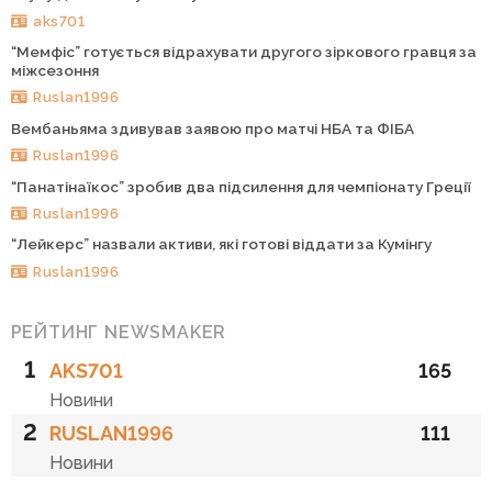
aks701
“Мемфіс” готується відрахувати другого зіркового гравця за
міжсезоння
Ruslan1996
Вембаньяма здивував заявою про матчі НБА та ФІБА
Ruslan1996
“Панатінаїкос” зробив два підсилення для чемпіонату Греції
Ruslan1996
“Лейкерс” назвали активи, які готові віддати за Кумінгу
Ruslan1996
РЕЙТИНГ NEWSMAKER
1
AKS701
165
Новини
2
RUSLAN1996
111
Новини