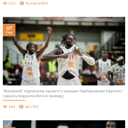
223
Ruslan1996
07
Сер
“Валенсія” підписала одного з кращих підбираючих Європи і
одразу віддала його в оренду
144
aks701