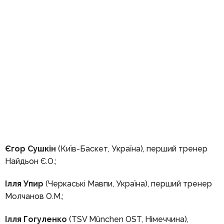
Єгор Сушкін
(Київ-Баскет, Україна), перший тренер
Найдьон Є.О.;
Ілля Упир
(Черкаські Мавпи, Україна), перший тренер
Молчанов О.М.;
Ілля Гогуленко
(TSV München OST, Німеччина),