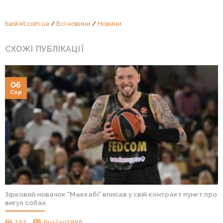
basket.com.ua
/
Всі новини
/
Новини
СХОЖІ ПУБЛІКАЦІЇ
06
Сер
Зірковий новачок “Маккабі” вписав у свій контракт пункт про
вигул собак
142
Ruslan1996