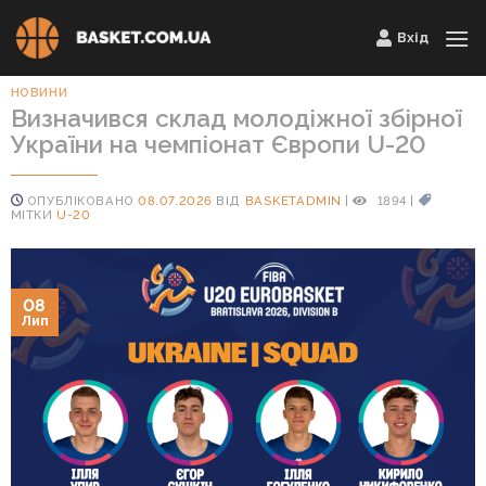
Skip
Вхід
to
content
НОВИНИ
Визначився склад молодіжної збірної
України на чемпіонат Європи U-20
ОПУБЛІКОВАНО
08.07.2026
ВІД
BASKETADMIN
|
1894
|
МІТКИ
U-20
08
Лип