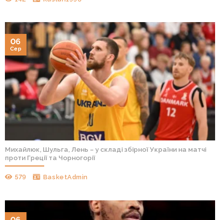
06
Сер
Михайлюк, Шульга, Лень – у складі збірної України на матчі
проти Греції та Чорногорії
579
BasketAdmin
06