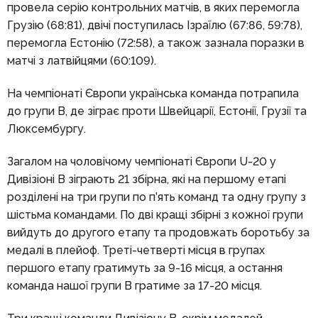
провела серію контрольних матчів, в яких перемогла
Грузію (68:81), двічі поступилась Ізраїлю (67:86, 59:78),
перемогла Естонію (72:58), а також зазнала поразки в
матчі з латвійцями (60:109).
На чемпіонаті Європи українська команда потрапила
до групи В, де зіграє проти Швейцарії, Естонії, Грузії та
Люксембургу.
Загалом на чоловічому чемпіонаті Європи U-20 у
Дивізіоні В зіграють 21 збірна, які на першому етапі
розділені на три групи по п’ять команд та одну групу з
шістьма командами. По дві кращі збірні з кожної групи
вийдуть до другого етапу та продовжать боротьбу за
медалі в плейоф. Треті-четверті місця в групах
першого етапу гратимуть за 9-16 місця, а остання
команда нашої групи В гратиме за 17-20 місця.