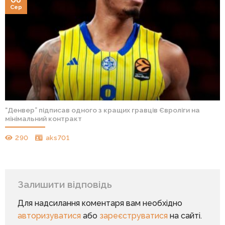
Сер
“Денвер” підписав одного з кращих гравців Євроліги на
мінімальний контракт
290
aks701
Залишити відповідь
Для надсилання коментаря вам необхідно
авторизуватися
або
зареєструватися
на сайті.