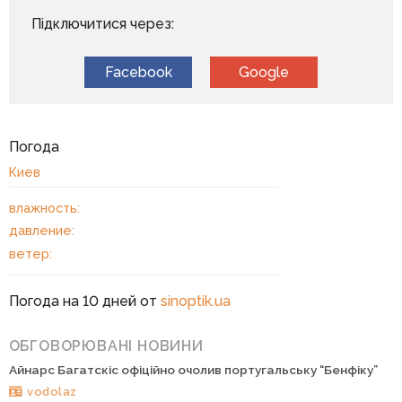
Підключитися через:
Facebook
Google
Погода
Киев
влажность:
давление:
ветер:
Погода на 10 дней от
sinoptik.ua
ОБГОВОРЮВАНІ НОВИНИ
Айнарс Багатскіс офіційно очолив португальську “Бенфіку”
vodolaz