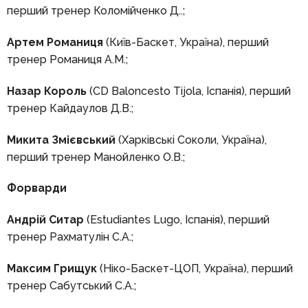
перший тренер Коломійченко Д..;
Артем Романиця
(Київ-Баскет, Україна), перший
тренер Романиця А.М.;
Назар Король
(CD Baloncesto Tijola, Іспанія), перший
тренер Кайдаулов Д.В.;
Микита Змієвський
(Харківські Соколи, Україна),
перший тренер Манойленко О.В.;
Форварди
Андрій Ситар
(Estudiantes Lugo, Іспанія), перший
тренер Рахматулін С.А.;
Максим Грищук
(Ніко-Баскет-ЦОП, Україна), перший
тренер Сабутський С.А.;