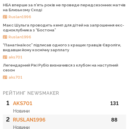
НБА вперше за п’ять років не проведе передсезонних матчів
на Близькому Сході
Ruslan1996
Макс Шульга проводить кемп для дітей на запрошення екс-
одноклубника з “Бостона”
Ruslan1996
“Панатінаїкос” підписав одного з кращих гравців Євроліги,
видавши йому космічну зарплату
aks701
Легендарний Рікі Рубіо визначився з клубом на наступний
сезон
aks701
РЕЙТИНГ NEWSMAKER
1
AKS701
131
Новини
2
RUSLAN1996
88
Новини