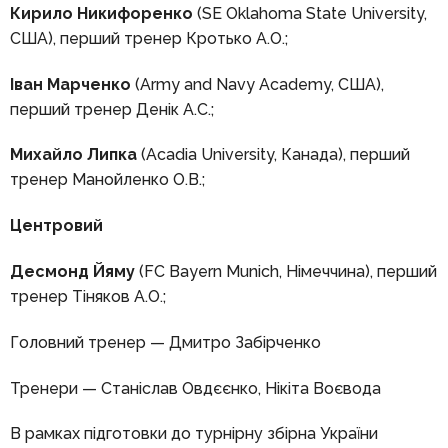
Кирило Никифоренко
(SE Oklahoma State University,
США), перший тренер Кротько А.О.;
Іван Марченко
(Army and Navy Academy, США),
перший тренер Денік А.С.;
Михайло Липка
(Acadia University, Канада), перший
тренер Манойленко О.В.;
Центровий
Десмонд Йяму
(FC Bayern Munich, Німеччина), перший
тренер Тіняков А.О.;
Головний тренер — Дмитро Забірченко
Тренери — Станіслав Овдєєнко, Нікіта Воєвода
В рамках підготовки до турнірну збірна України