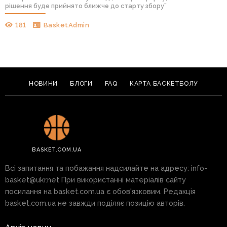
рішення буде прийнято ближче до старту збору”
181
BasketAdmin
НОВИНИ
БЛОГИ
FAQ
КАРТА БАСКЕТБОЛУ
BASKET.COM.UA
Всі запитання та побажання надсилайте на адресу:
info-
basket@ukr.net
При використанні матеріалів сайту
посилання на basket.com.ua є обов'язковим. Редакція
basket.com.ua не завжди поділяє позицію авторів.