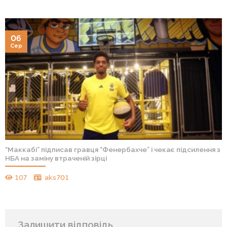
06
Сер
“Маккабі” підписав гравця “Фенербахче” і чекає підсилення з
НБА на заміну втраченій зірці
107
aks701
Залишити відповідь