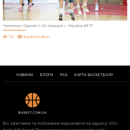
Чемпіонат Європи U-16. Ісландія — Україна 88:77
32
BasketAdmin
НОВИНИ
БЛОГИ
FAQ
КАРТА БАСКЕТБОЛУ
BASKET.COM.UA
Всі запитання та побажання надсилайте на адресу:
info-
basket@ukr.net
При використанні матеріалів сайту