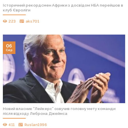
Історичний рекордсмен Африки з досвідом НБА перейшов в
клуб Євроліги
223
aks701
06
Сер
Новий власник “Лейкерс” озвучив головну мету команди
після відходу Леброна Джеймса
411
Ruslan1996