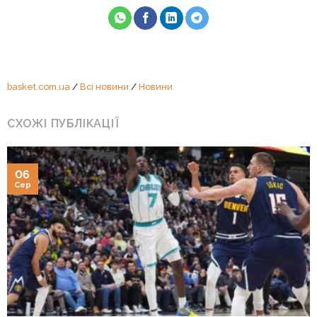
basket.com.ua
/
Всі новини
/
Новини
СХОЖІ ПУБЛІКАЦІЇ
06
Сер