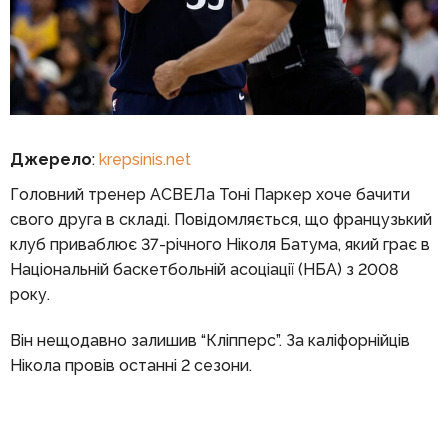
Джерело
:
krepsinis.net
Головний тренер АСВЕЛа Тоні Паркер хоче бачити
свого друга в складі. Повідомляється, що французький
клуб приваблює 37-річного Ніколя Батума, який грає в
Національній баскетбольній асоціації (НБА) з 2008
року.
Він нещодавно залишив “Кліпперс”. За каліфорнійців
Нікола провів останні 2 сезони.