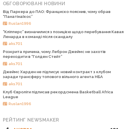
ОБГОВОРЮВАНІ НОВИНИ
Від Паркера до ПАО: Франциско пояснив, чому обрав
“Панатінаїкос”
Ruslan1996
“Кліпперс” визначилися з позицією щодо перебування Кавая
Ленарда в команді після скандалу
aks701
Розкрита причина, чому Леброн Джеймс не захотів
переходити в “Голден Стейт”
aks701
Джеймс Харден не підписує новий контракт з клубом
заради трансферу топового вільного агента НБА
aks701
Клуб Євроліги підписав рекордсмена Basketball Africa
League
Ruslan1996
РЕЙТИНГ NEWSMAKER