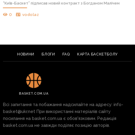
“Київ-Баскет” підписав новий контракт з Богданом Малічем
0
vodolaz
НОВИНИ
БЛОГИ
FAQ
КАРТА БАСКЕТБОЛУ
BASKET.COM.UA
Всі запитання та побажання надсилайте на адресу:
info-
basket@ukr.net
При використанні матеріалів сайту
посилання на basket.com.ua є обов'язковим. Редакція
basket.com.ua не завжди поділяє позицію авторів.