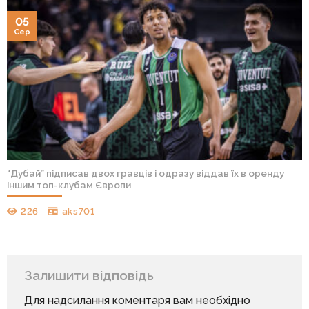
05
Сер
“Дубай” підписав двох гравців і одразу віддав їх в оренду
іншим топ-клубам Європи
226
aks701
Залишити відповідь
Для надсилання коментаря вам необхідно