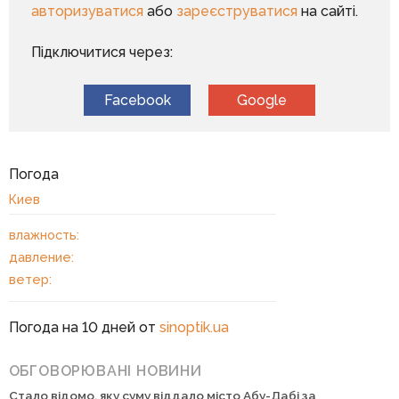
авторизуватися
або
зареєструватися
на сайті.
Підключитися через:
Facebook
Google
Погода
Киев
влажность:
давление:
ветер:
Погода на 10 дней от
sinoptik.ua
ОБГОВОРЮВАНІ НОВИНИ
Стало відомо, яку суму віддало місто Абу-Дабі за