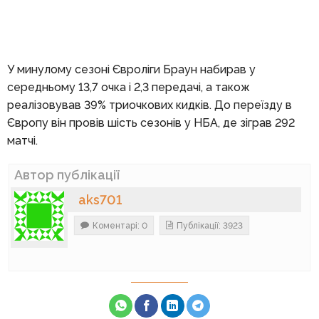
У минулому сезоні Євроліги Браун набирав у
середньому 13,7 очка і 2,3 передачі, а також
реалізовував 39% триочкових кидків. До переїзду в
Європу він провів шість сезонів у НБА, де зіграв 292
матчі.
Автор публікації
aks701
Коментарі: 0
Публікації: 3923