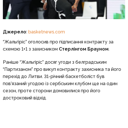
Джерело
:
basketnews.com
“Жальгіріс” оголосив про підписання контракту за
схемою 1+1 з захисником
Стерлінгом Брауном
.
Раніше “Жальгіріс” досяг угоди з белградським
“Партизаном” про викуп контракту захисника та його
перехід до Литви. 31-річний баскетболіст був
пов’язаний угодою із сербським клубом ще на один
сезон, проте сторони домовилися про його
достроковий відхід.