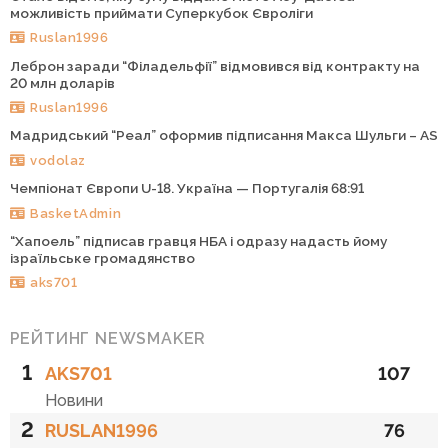
можливість приймати Суперкубок Євроліги
Ruslan1996
Леброн заради “Філадельфії” відмовився від контракту на
20 млн доларів
Ruslan1996
Мадридський “Реал” оформив підписання Макса Шульги – AS
vodolaz
Чемпіонат Європи U-18. Україна — Португалія 68:91
BasketAdmin
“Хапоель” підписав гравця НБА і одразу надасть йому
ізраїльське громадянство
aks701
РЕЙТИНГ NEWSMAKER
1
AKS701
107
Новини
2
RUSLAN1996
76