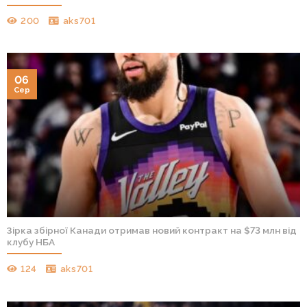
200
aks701
06
Сер
Зірка збірної Канади отримав новий контракт на $73 млн від
клубу НБА
124
aks701