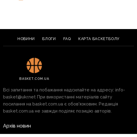
НОВИНИ
БЛОГИ
FAQ
КАРТА БАСКЕТБОЛУ
BASKET.COM.UA
Всі запитання та побажання надсилайте на адресу:
info-
basket@ukr.net
При використанні матеріалів сайту
посилання на basket.com.ua є обов'язковим. Редакція
basket.com.ua не завжди поділяє позицію авторів.
Архів новин