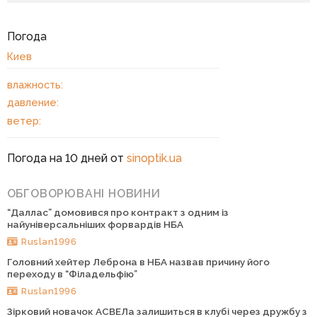
Погода
Киев
влажность:
давление:
ветер:
Погода на 10 дней от
sinoptik.ua
ОБГОВОРЮВАНІ НОВИНИ
“Даллас” домовився про контракт з одним із
найуніверсальніших форвардів НБА
Ruslan1996
Головний хейтер Леброна в НБА назвав причину його
переходу в “Філадельфію”
Ruslan1996
Зірковий новачок АСВЕЛа залишиться в клубі через дружбу з