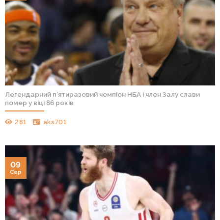
Легендарний п’ятиразовий чемпіон НБА і член Залу слави
помер у віці 86 років
281
aks701
09
Сер