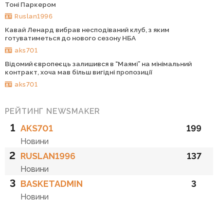
Тоні Паркером
Ruslan1996
Кавай Ленард вибрав несподіваний клуб, з яким
готуватиметься до нового сезону НБА
aks701
Відомий європеєць залишився в “Маямі” на мінімальний
контракт, хоча мав більш вигідні пропозиції
aks701
РЕЙТИНГ NEWSMAKER
1
AKS701
199
Новини
2
RUSLAN1996
137
Новини
3
BASKETADMIN
3
Новини