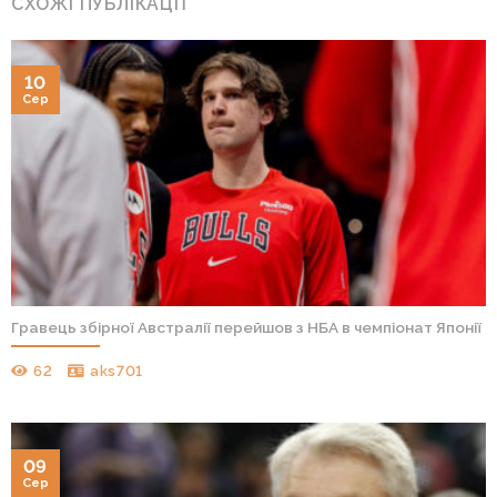
СХОЖІ ПУБЛІКАЦІЇ
10
Сер
Гравець збірної Австралії перейшов з НБА в чемпіонат Японії
62
aks701
09
Сер