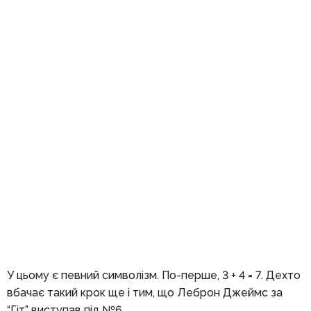
У цьому є певний символізм. По-перше, 3 + 4 = 7. Дехто
вбачає такий крок ще і тим, що Леброн Джеймс за
“Гіт” виступав під №6.