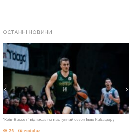
ОСТАННІ НОВИНИ
“Київ-Баскет” підписав на наступний сезон Іллю Кабацюру
26
vodolaz