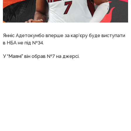
Янніс Адетокумбо вперше за кар’єру буде виступати
в НБА не під №34.
У “Маямі” він обрав №7 на джерсі.