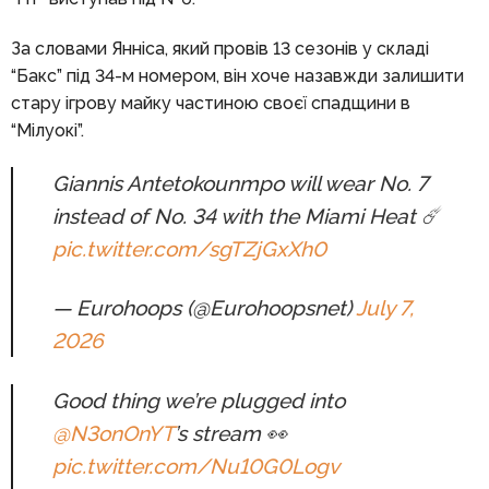
За словами Янніса, який провів 13 сезонів у складі
“Бакс” під 34-м номером, він хоче назавжди залишити
стару ігрову майку частиною своєї спадщини в
“Мілуокі”.
Giannis Antetokounmpo will wear No. 7
instead of No. 34 with the Miami Heat ☄️
pic.twitter.com/sgTZjGxXh0
— Eurohoops (@Eurohoopsnet)
July 7,
2026
Good thing we’re plugged into
@N3onOnYT
’s stream 👀
pic.twitter.com/Nu10G0Logv