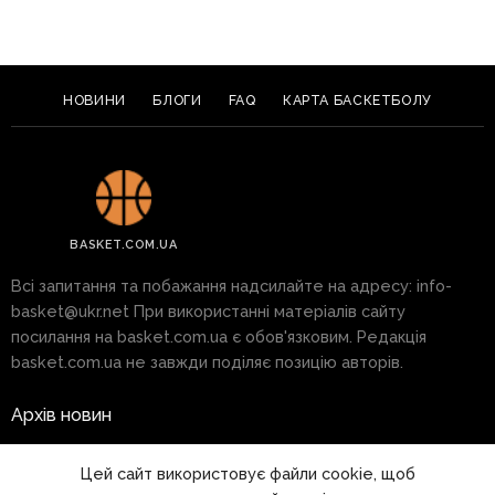
НОВИНИ
БЛОГИ
FAQ
КАРТА БАСКЕТБОЛУ
BASKET.COM.UA
Всі запитання та побажання надсилайте на адресу:
info-
basket@ukr.net
При використанні матеріалів сайту
посилання на basket.com.ua є обов'язковим. Редакція
basket.com.ua не завжди поділяє позицію авторів.
Архів новин
Реклама на сайті
Цей сайт використовує файли cookie, щоб