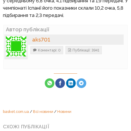
у середньому 6,8 очка, 4,1 підбирання та 1,9 передачі. У
чемпіонаті Іспанії його показники склали 10,2 очка, 5,8
підбирання та 2,3 передачі.
Автор публікації
aks701
Коментарі: 0
Публікації: 3941
basket.com.ua
/
Всі новини
/
Новини
СХОЖІ ПУБЛІКАЦІЇ