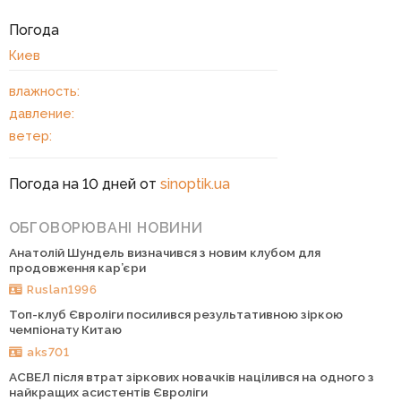
Погода
Киев
влажность:
давление:
ветер:
Погода на 10 дней от
sinoptik.ua
ОБГОВОРЮВАНІ НОВИНИ
Анатолій Шундель визначився з новим клубом для
продовження кар’єри
Ruslan1996
Топ-клуб Євроліги посилився результативною зіркою
чемпіонату Китаю
aks701
АСВЕЛ після втрат зіркових новачків націлився на одного з
найкращих асистентів Євроліги