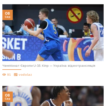
08
Сер
Чемпіонат Європи U-16. Кіпр — Україна: відеотрансляція
91
vodolaz
08
Сер