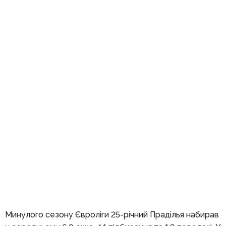
Минулого сезону Євроліги 25-річний Праділья набирав