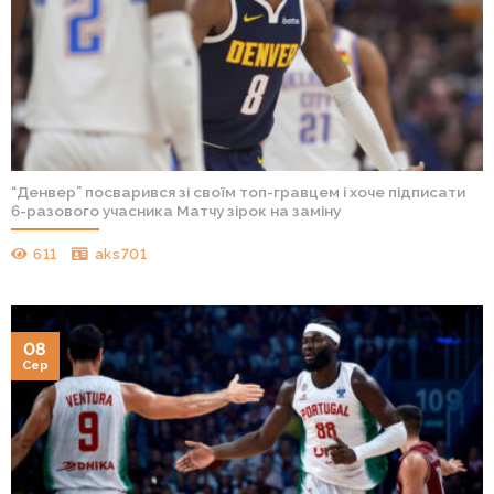
“Денвер” посварився зі своїм топ-гравцем і хоче підписати
6-разового учасника Матчу зірок на заміну
611
aks701
08
Сер