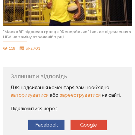
“Маккабі” підписав гравця “Фенербахче” і чекає підсилення з
НБА на заміну втраченій зірці
119
aks701
Залишити відповідь
Для надсилання коментаря вам необхідно
авторизуватися
або
зареєструватися
на сайті.
Підключитися через:
Facebook
Google