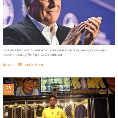
Новий власник “Лейкерс” озвучив головну мету команди
після відходу Леброна Джеймса
438
Ruslan1996
06
Сер