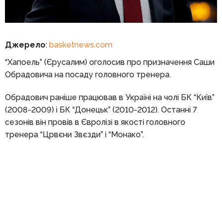
Джерело
:
basketnews.com
“Хапоель” (Єрусалим) оголосив про призначення Саши
Обрадовича на посаду головного тренера.
Обрадович раніше працював в Україні на чолі БК “Київ”
(2008-2009) і БК “Донецьк” (2010-2012). Останні 7
сезонів він провів в Євролізі в якості головного
тренера “Црвєни Звєзди” і “Монако”.