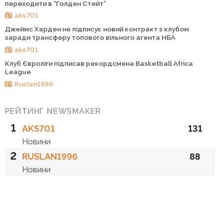
переходити в “Голден Стейт”
aks701
Джеймс Харден не підписує новий контракт з клубом
заради трансферу топового вільного агента НБА
aks701
Клуб Євроліги підписав рекордсмена Basketball Africa
League
Ruslan1996
РЕЙТИНГ NEWSMAKER
1
AKS701
131
Новини
2
RUSLAN1996
88
Новини