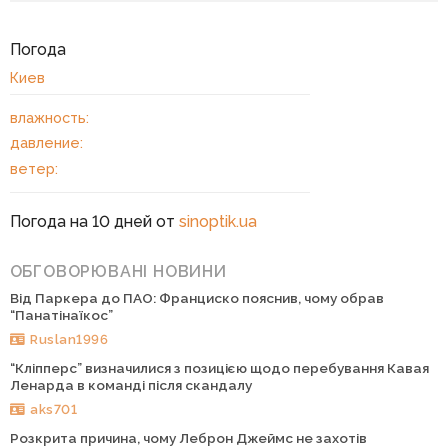
Погода
Киев
влажность:
давление:
ветер:
Погода на 10 дней от
sinoptik.ua
ОБГОВОРЮВАНІ НОВИНИ
Від Паркера до ПАО: Франциско пояснив, чому обрав
“Панатінаїкос”
Ruslan1996
“Кліпперс” визначилися з позицією щодо перебування Кавая
Ленарда в команді після скандалу
aks701
Розкрита причина, чому Леброн Джеймс не захотів