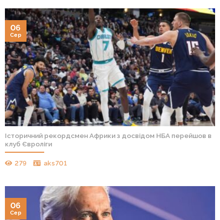
06
Сер
Історичний рекордсмен Африки з досвідом НБА перейшов в
клуб Євроліги
279
aks701
06
Сер