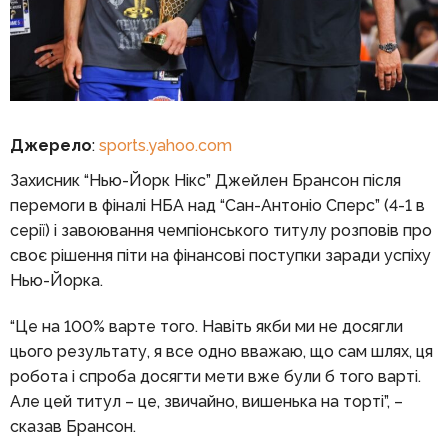
Джерело
:
sports.yahoo.com
Захисник “Нью-Йорк Нікс” Джейлен Брансон після
перемоги в фіналі НБА над “Сан-Антоніо Сперс” (4-1 в
серії) і завоювання чемпіонського титулу розповів про
своє рішення піти на фінансові поступки заради успіху
Нью-Йорка.
“Це на 100% варте того. Навіть якби ми не досягли
цього результату, я все одно вважаю, що сам шлях, ця
робота і спроба досягти мети вже були б того варті.
Але цей титул – це, звичайно, вишенька на торті”, –
сказав Брансон.