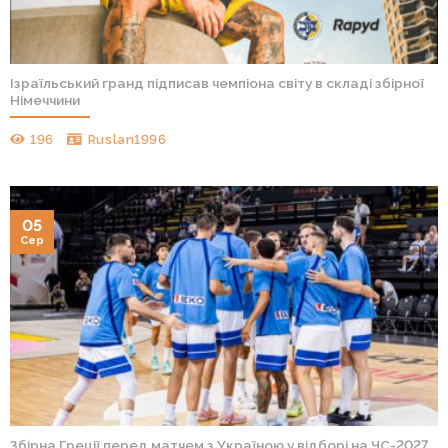
Ізраїльський гранд підписав чемпіона світу в складі збірної
Німеччини
196
Ruslan1996
05
Сер
Збірна Греції перед матчем з Україною у відборі на ЧС-2027