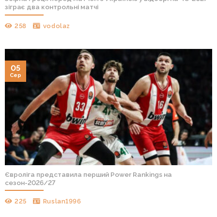
зіграє два контрольні матчі
258
vodolaz
05
Сер
Євроліга представила перший Power Rankings на
сезон-2026/27
225
Ruslan1996