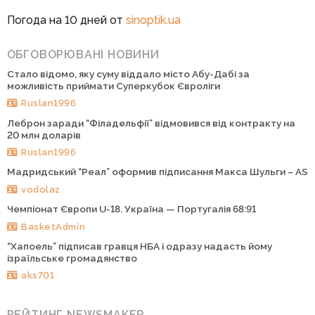
Погода на 10 дней от
sinoptik.ua
ОБГОВОРЮВАНІ НОВИНИ
Стало відомо, яку суму віддало місто Абу-Дабі за
можливість приймати Суперкубок Євроліги
Ruslan1996
Леброн заради “Філадельфії” відмовився від контракту на
20 млн доларів
Ruslan1996
Мадридський “Реал” оформив підписання Макса Шульги – AS
vodolaz
Чемпіонат Європи U-18. Україна — Португалія 68:91
BasketAdmin
“Хапоель” підписав гравця НБА і одразу надасть йому
ізраїльське громадянство
aks701
РЕЙТИНГ NEWSMAKER