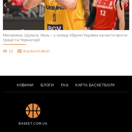
Михайлюк, Шульга, Лень – у складі збірної України на матчі проти
Греції та Чорногорії
12
BasketAdmin
НОВИНИ
БЛОГИ
FAQ
КАРТА БАСКЕТБОЛУ
BASKET.COM.UA