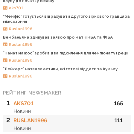
клубу до початку сезону
aks701
“Мемфіс” готується відрахувати другого зіркового гравця за
міжсезоння
Ruslan1996
Вембаньяма здивував заявою про матчі НБА та ФІБА
Ruslan1996
“Панатінаїкос” зробив два підсилення для чемпіонату Греції
Ruslan1996
“Лейкерс” назвали активи, які готові віддати за Кумінгу
Ruslan1996
РЕЙТИНГ NEWSMAKER
1
AKS701
165
Новини
2
RUSLAN1996
111
Новини