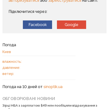
авторизуватися
або
зареєструватися
на сайті.
Підключитися через:
Facebook
Google
Погода
Киев
влажность:
давление:
ветер:
Погода на 10 дней от
sinoptik.ua
ОБГОВОРЮВАНІ НОВИНИ
Зірці НБА з зарплатою $49 млн пообіцяли відрахування з