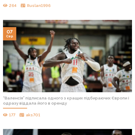
264
Ruslan1996
07
Сер
“Валенсія” підписала одного з кращих підбираючих Європи і
одразу віддала його в оренду
177
aks701