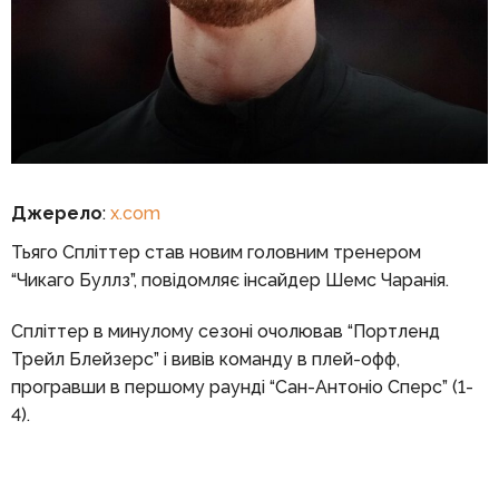
Джерело
:
x.com
Тьяго Спліттер став новим головним тренером
“Чикаго Буллз”, повідомляє інсайдер Шемс Чаранія.
Спліттер в минулому сезоні очолював “Портленд
Трейл Блейзерс” і вивів команду в плей-офф,
програвши в першому раунді “Сан-Антоніо Сперс” (1-
4).