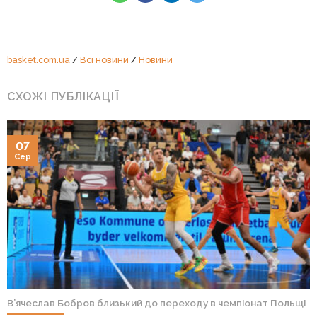
basket.com.ua
/
Всі новини
/
Новини
СХОЖІ ПУБЛІКАЦІЇ
07
Сер
В’ячеслав Бобров близький до переходу в чемпіонат Польщі