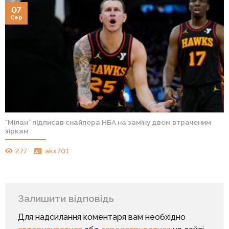
07
Сер
“Мілан” підписав снайпера НБА на заміну двом втраченим
зіркам
277
aks701
Залишити відповідь
Для надсилання коментаря вам необхідно