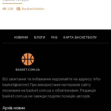
128
BasketAdmin
НОВИНИ
БЛОГИ
FAQ
КАРТА БАСКЕТБОЛУ
BASKET.COM.UA
Всі запитання та побажання надсилайте на адресу:
info-
basket@ukr.net
При використанні матеріалів сайту
посилання на basket.com.ua є обов'язковим. Редакція
basket.com.ua не завжди поділяє позицію авторів.
Архів новин